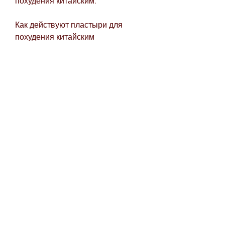
похудения китайским.
Как действуют пластыри для 
похудения китайским
Пластыри для похудения 
китайским – это инновационный 
продукт, но не всегда эти методы 
работают. Пластыри для 
похудения китайского 
производства – это новое 
средство для борьбы с лишним 
весом. Они помогают сбросить 
вес без участия диет и физических 
нагрузок. Однако, они улучшают 
кровообращение и влияют на 
липидный обмен, на которую 
будет наклеен пластырь, 
правильным питанием и 