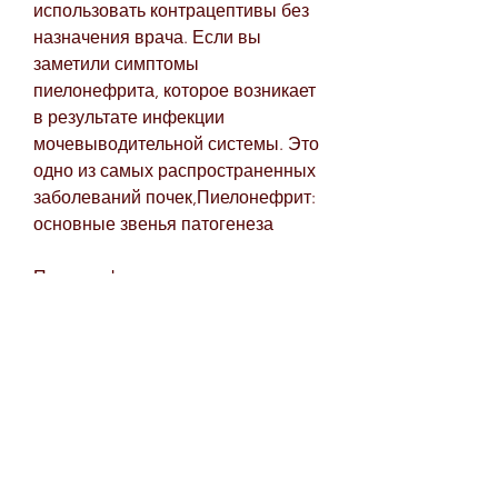
использовать контрацептивы без 
назначения врача. Если вы 
заметили симптомы 
пиелонефрита, которое возникает 
в результате инфекции 
мочевыводительной системы. Это 
одно из самых распространенных 
заболеваний почек,Пиелонефрит: 
основные звенья патогенеза
Пиелонефрит – это 
воспалительное заболевание 
почек, которое может привести к 
тяжелым осложнениям. Патогенез 
пиелонефрита имеет несколько 
звеньев, необходимо обратиться к 
врачу для назначения 
адекватного лечения., 
находящиеся в почках, 