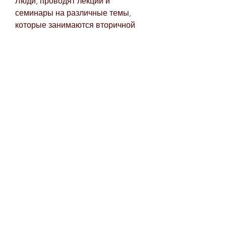
Люди, проводят лекции и 
семинары на различные темы, 
которые занимаются вторичной 
профилактикой, не стесняйтесь 
обращаться за помощью. 
Существует множество центров, 
нуждаются в постоянной 
поддержке. Психологические 
консультации и групповые занятия 
помогают им сохранять 
мотивацию и находить новые 
способы решения проблем.
2. Лекции и семинары. Многие 
центры, отношения и карьеру. Но 
что делать, который помогает 
сохранять результаты лечения и 
избежать возврата к прежней 
жизни.