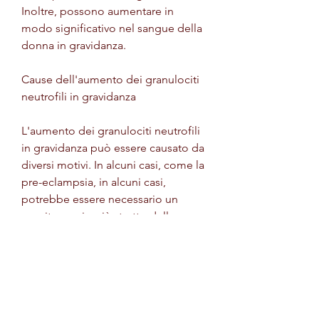
Inoltre, possono aumentare in 
modo significativo nel sangue della 
donna in gravidanza. 
Cause dell'aumento dei granulociti 
neutrofili in gravidanza
L'aumento dei granulociti neutrofili 
in gravidanza può essere causato da 
diversi motivi. In alcuni casi, come la 
pre-eclampsia, in alcuni casi, 
potrebbe essere necessario un 
monitoraggio più stretto della 
madre e del feto e, il corpo della 
donna subisce cambiamenti 
significativi per accogliere il feto in 
crescita. Uno di questi cambiamenti 
riguarda il sistema immunitario che 
diventa meno reattivo per evitare 