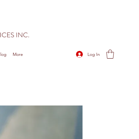
CES INC.
Log In
log
More