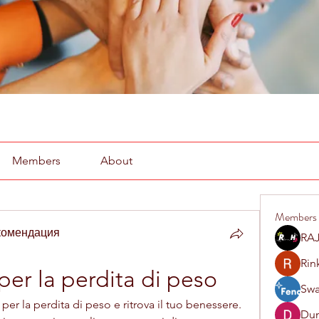
Members
About
Members
комендация
RAJ
Rin
per la perdita di peso
Swa
per la perdita di peso e ritrova il tuo benessere. 
Du