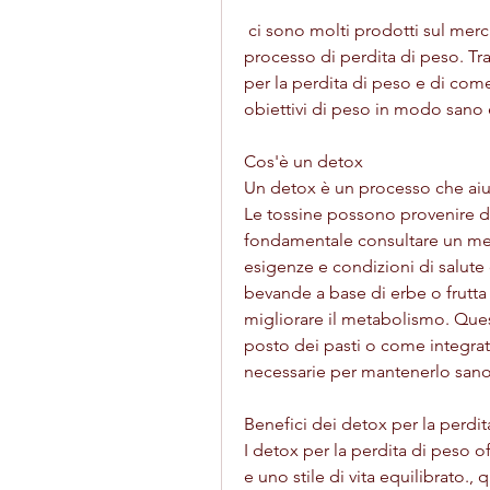
 ci sono molti prodotti sul mercato che possono aiutare a velocizzare il 
processo di perdita di peso. Tra
per la perdita di peso e di com
obiettivi di peso in modo sano 
Cos'è un detox
Un detox è un processo che aiut
Le tossine possono provenire da
fondamentale consultare un med
esigenze e condizioni di salute 
bevande a base di erbe o frutta 
migliorare il metabolismo. Qu
posto dei pasti o come integrator
necessarie per mantenerlo sano 
Benefici dei detox per la perdit
I detox per la perdita di peso o
e uno stile di vita equilibrato.,