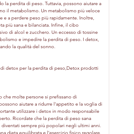
ndo la perdita di peso. Tuttavia, possono aiutare a 
tano il metabolismo. Un metabolismo più veloce 
ie e a perdere peso più rapidamente. Inoltre, 
più sana e bilanciata. Infine, il cibo 
ivo di alcol e zucchero. Un eccesso di tossine 
bolismo e impedire la perdita di peso. I detox, 
ando la qualità del sonno.
di detox per la perdita di peso,Detox prodotti 
o che molte persone si prefissano di 
ossono aiutare a ridurre l'appetito e la voglia di 
portante utilizzare i detox in modo responsabile 
perto. Ricordate che la perdita di peso sana 
diventati sempre più popolari negli ultimi anni. 
na dieta equilibrata e l'esercizio fisico regolare.