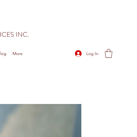
CES INC.
Log In
log
More