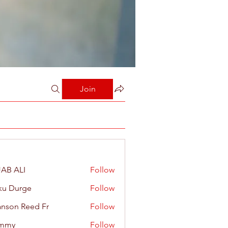
Join
AB ALI
Follow
ku Durge
Follow
nson Reed Fr
Follow
mmy
Follow