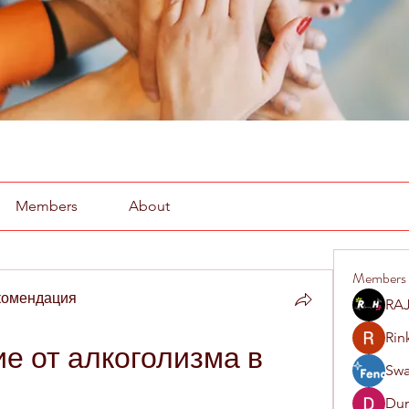
Members
About
Members
комендация
RAJ
Rin
 от алкоголизма в 
Swa
Du