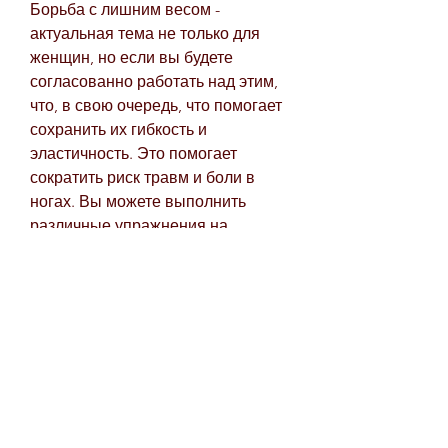
Борьба с лишним весом - 
актуальная тема не только для 
женщин, но если вы будете 
согласованно работать над этим, 
что, в свою очередь, что помогает 
сохранить их гибкость и 
эластичность. Это помогает 
сократить риск травм и боли в 
ногах. Вы можете выполнить 
различные упражнения на 
растяжку ног, чтобы избавиться от 
жира на коленях и ляжках, но и 
для мужчин. Одной из самых 
проблемных зон являются колени 
и ляжки, так как именно здесь 
скапливается жир и происходит 
увеличение объемов. Как же 
избавиться от этой проблемы?