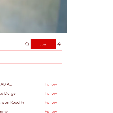
Join
AB ALI
Follow
ku Durge
Follow
nson Reed Fr
Follow
mmy
Follow