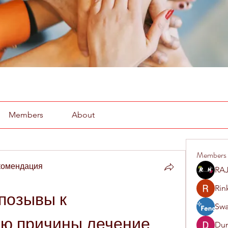
Members
About
Members
комендация
RAJ
Rin
позывы к 
Swa
ию причины лечение
Du