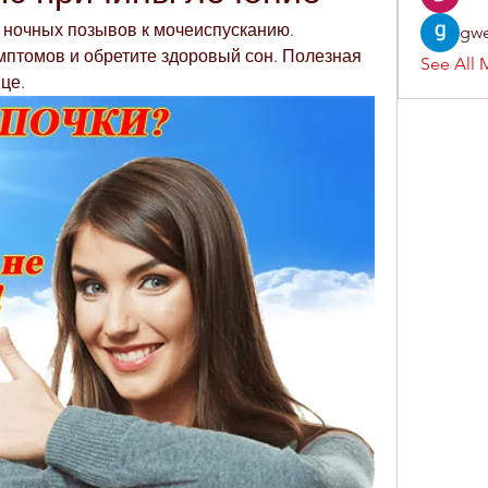
 ночных позывов к мочеиспусканию. 
gwe
мптомов и обретите здоровый сон. Полезная 
See All 
це.