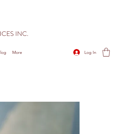
CES INC.
Log In
log
More