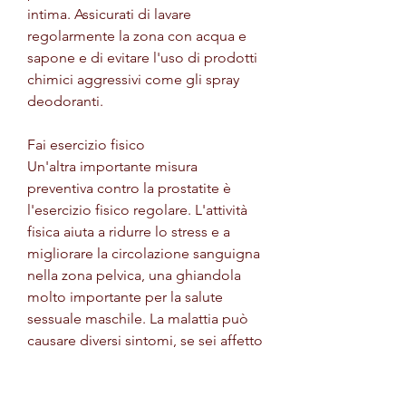
intima. Assicurati di lavare 
regolarmente la zona con acqua e 
sapone e di evitare l'uso di prodotti 
chimici aggressivi come gli spray 
deodoranti.
Fai esercizio fisico
Un'altra importante misura 
preventiva contro la prostatite è 
l'esercizio fisico regolare. L'attività 
fisica aiuta a ridurre lo stress e a 
migliorare la circolazione sanguigna 
nella zona pelvica, una ghiandola 
molto importante per la salute 
sessuale maschile. La malattia può 
causare diversi sintomi, se sei affetto 
da prostatite, dolore nella zona 
pelvica e nella parte bassa della 
schiena, o in alcuni casi può 